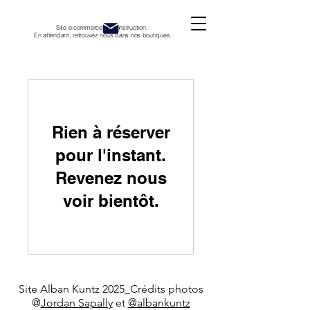
Site e-commerce en construction.
En attendant, retrouvez nous dans nos boutiques
Rien à réserver
pour l'instant.
Revenez nous
voir bientôt.
Site Alban Kuntz 2025_Crédits photos
@
Jordan Sapally
et
@albankuntz