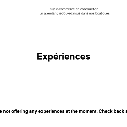
Site e-commerce en construction.
En attendant, retrouvez nous dans nos boutiques
Expériences
e not offering any experiences at the moment. Check back 